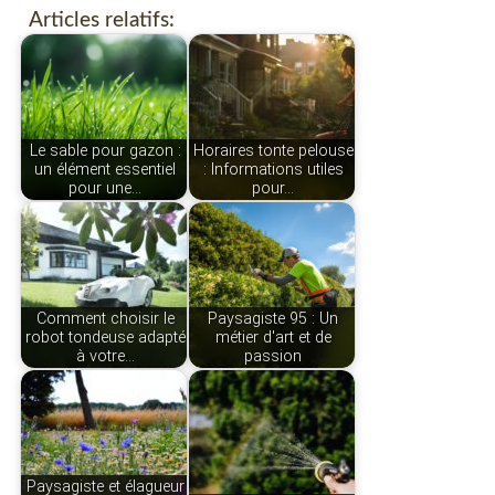
Articles relatifs:
Le sable pour gazon :
Horaires tonte pelouse
un élément essentiel
: Informations utiles
pour une…
pour…
Comment choisir le
Paysagiste 95 : Un
robot tondeuse adapté
métier d'art et de
à votre…
passion
Paysagiste et élagueur