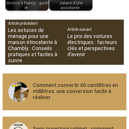
divorce à Nancy : guide
salaire d'une
et…
assistante…
Article précédent
Les astuces de
Article suivant
ménage pour une
Le prix des voitures
maison étincelante à
électriques : facteurs
Chambly : Conseils
clés et perspectives
pratiques et faciles à
d’avenir
suivre
Comment convertir 60 centilitres en
millilitres: une conversion facile à
réaliser
Sens ouverture robinet : comment