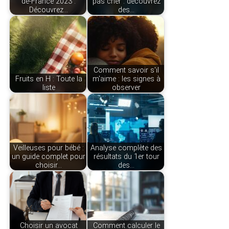
de-France 2023 :
pas cher : découvrez
Découvrez…
des…
Comment savoir s'il
Fruits en H : Toute la
m'aime : les signes à
liste
observer
Veilleuses pour bébé :
Analyse complète des
un guide complet pour
résultats du 1er tour
choisir…
des…
Choisir un avocat
Comment calculer le