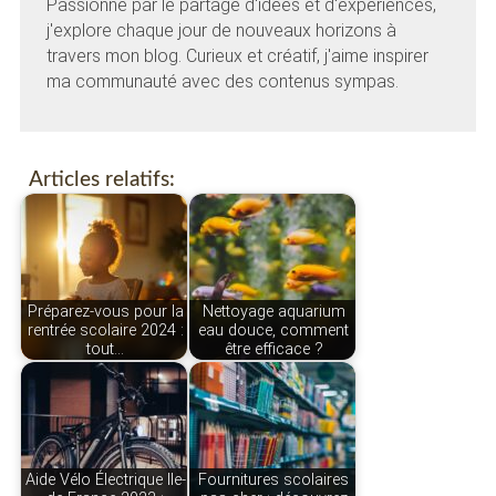
Passionné par le partage d'idées et d'expériences,
j'explore chaque jour de nouveaux horizons à
travers mon blog. Curieux et créatif, j'aime inspirer
ma communauté avec des contenus sympas.
Articles relatifs:
Préparez-vous pour la
Nettoyage aquarium
rentrée scolaire 2024 :
eau douce, comment
tout…
être efficace ?
Aide Vélo Électrique Ile-
Fournitures scolaires