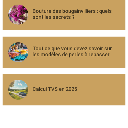
Bouture des bougainvilliers : quels
sont les secrets ?
Tout ce que vous devez savoir sur
les modèles de perles à repasser
Calcul TVS en 2025