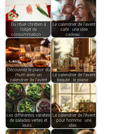
Du rituel chrétien à
Le calendrier de l'avent
l’objet de
café : une idée
consommation :…
cadeau…
Découvrez le plaisir du
rhum avec un
Le calendrier de l'avent
calendrier de l'avent
beauté : le plaisir…
Les différentes variétés
Le calendrier de l'Avent
de salades vertes et
pour homme : une
leurs…
idée…