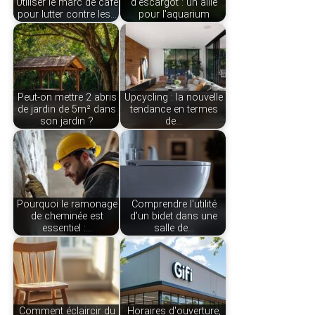
Utiliser le marc de café
d'escargot : un allié
pour lutter contre les…
pour l'aquarium
Peut-on mettre 2 abris
Upcycling : la nouvelle
de jardin de 5m² dans
tendance en termes
son jardin ?
de…
Pourquoi le ramonage
Comprendre l'utilité
de cheminée est
d'un bidet dans une
essentiel :…
salle de…
Comment éclaircir du
Horaires d'ouverture,