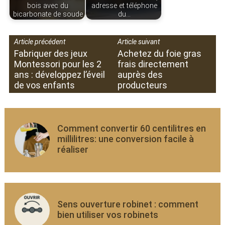
bois avec du
adresse et téléphone
bicarbonate de soude
du…
Article précédent
Article suivant
Fabriquer des jeux
Achetez du foie gras
Montessori pour les 2
frais directement
ans : développez l’éveil
auprès des
de vos enfants
producteurs
Comment convertir 60 centilitres en
millilitres: une conversion facile à
réaliser
Sens ouverture robinet : comment
bien utiliser vos robinets