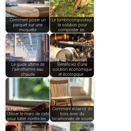
Comment poser un
Le lombricomposteur,
parquet sur une
la solution pour
moquette
composter en…
Le guide ultime de
Bénéficiez d'une
l'aérotherme eau
solution économique
chaude
et écologique…
Comment éclaircir du
Utiliser le marc de café
bois avec du
pour lutter contre les…
bicarbonate de soude