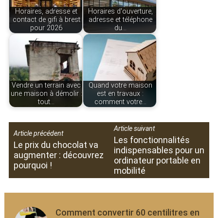
Horaires, adresse et
Horaires d'ouverture,
contact de gifi à brest
adresse et téléphone
pour 2026
du…
Vendre un terrain avec
Quand votre maison
une maison à démolir :
est en travaux :
tout…
comment votre…
Article suivant
Article précédent
Les fonctionnalités
Le prix du chocolat va
indispensables pour un
augmenter : découvrez
ordinateur portable en
pourquoi !
mobilité
Comment convertir 60 centilitres en