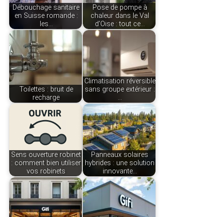
Débouchage sanitaire
Pose de pompe à
en Suisse romande :
chaleur dans le Val
les…
d’Oise : tout ce…
Climatisation réversible
Toilettes : bruit de
sans groupe extérieur :
recharge
…
Sens ouverture robinet
Panneaux solaires
: comment bien utiliser
hybrides : une solution
vos robinets
innovante…