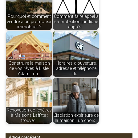
Pourquoi et comment
Comment faire appel à
vendre à un promoteur
sa protection juridique
immobilier ?
auprès…
Construire la maison
Horaires d'ouverture,
de vos rêves à L'Isle-
adresse et téléphone
Adam : un…
du…
Rénovation de fenêtres
à Maisons Laffitte :
L'isolation extérieure de
trouver…
la maison : un choix…
Article précédent