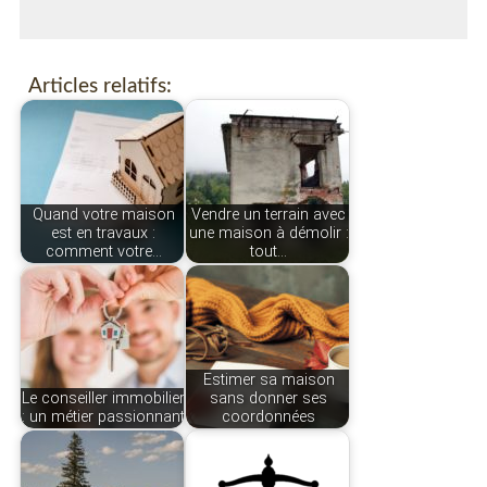
Articles relatifs:
Quand votre maison
Vendre un terrain avec
est en travaux :
une maison à démolir :
comment votre…
tout…
Estimer sa maison
Le conseiller immobilier
sans donner ses
: un métier passionnant
coordonnées