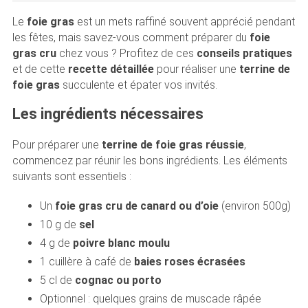
Le
foie gras
est un mets raffiné souvent apprécié pendant
les fêtes, mais savez-vous comment préparer du
foie
gras cru
chez vous ? Profitez de ces
conseils pratiques
et de cette
recette détaillée
pour réaliser une
terrine de
foie gras
succulente et épater vos invités.
Les ingrédients nécessaires
Pour préparer une
terrine de foie gras réussie
,
commencez par réunir les bons ingrédients. Les éléments
suivants sont essentiels :
Un
foie gras cru de canard ou d’oie
(environ 500g)
10 g de
sel
4 g de
poivre blanc moulu
1 cuillère à café de
baies roses écrasées
5 cl de
cognac ou porto
Optionnel : quelques grains de muscade râpée