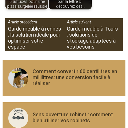
5 astuces pour une
par la lettre D :
pizza surgelée réussie
découvrez ces…
Article précédent
Article suivant
Garde meuble à rennes
Garde-meuble à Tours
: la solution idéale pour
: solutions de
optimiser votre
stockage adaptées à
espace
vos besoins
Comment convertir 60 centilitres en
millilitres: une conversion facile à
réaliser
Sens ouverture robinet : comment
bien utiliser vos robinets