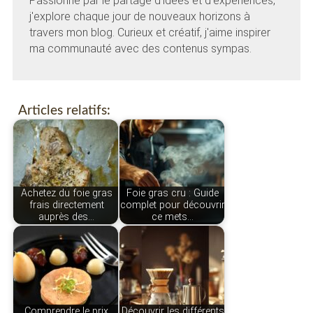
Passionné par le partage d'idées et d'expériences,
j'explore chaque jour de nouveaux horizons à
travers mon blog. Curieux et créatif, j'aime inspirer
ma communauté avec des contenus sympas.
Articles relatifs:
Achetez du foie gras
Foie gras cru : Guide
frais directement
complet pour découvrir
auprès des…
ce mets…
Comprendre le prix
Découvrir les différents