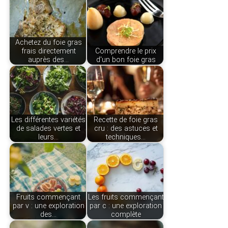
Achetez du foie gras
frais directement
Comprendre le prix
auprès des…
d'un bon foie gras
Les différentes variétés
Recette de foie gras
de salades vertes et
cru : des astuces et
leurs…
techniques…
Fruits commençant
Les fruits commençant
par v : une exploration
par c : une exploration
des…
complète