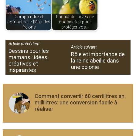
Comprendre et
L'achat de larves de
combattre le fléau des
coccinelles pour
frelons
protéger vos…
Article précédent
Article suivant
Dessins pour les
Rôle et importance de
mamans : idées
la reine abeille dans
créatives et
une colonie
inspirantes
Comment convertir 60 centilitres en
millilitres: une conversion facile à
réaliser