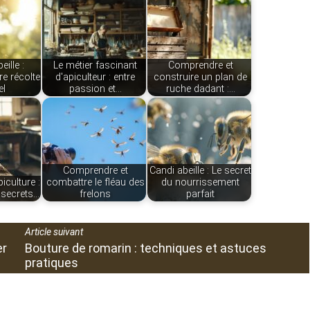
ille :
Le métier fascinant
Comprendre et
re récolte
d'apiculteur : entre
construire un plan de
el
passion et…
ruche dadant :…
Comprendre et
Candi abeille : Le secret
piculture :
combattre le fléau des
du nourrissement
 secrets…
frelons
parfait
Article suivant
er
Bouture de romarin : techniques et astuces
pratiques