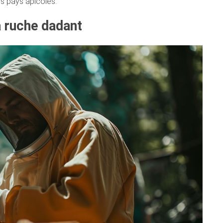
s pays apicoles.
a ruche dadant