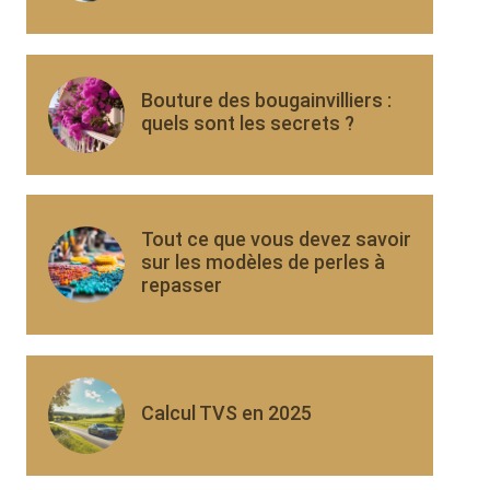
Bouture des bougainvilliers :
quels sont les secrets ?
Tout ce que vous devez savoir
sur les modèles de perles à
repasser
Calcul TVS en 2025