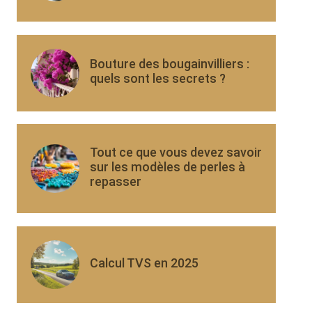
Bouture des bougainvilliers :
quels sont les secrets ?
Tout ce que vous devez savoir
sur les modèles de perles à
repasser
Calcul TVS en 2025