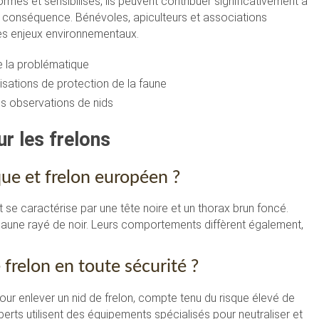
ormés et sensibilisés, ils peuvent contribuer significativement à
en conséquence. Bénévoles, apiculteurs et associations
ces enjeux environnementaux.
 la problématique
nisations de protection de la faune
s observations de nids
r les frelons
que et frelon européen ?
et se caractérise par une tête noire et un thorax brun foncé.
 jaune rayé de noir. Leurs comportements diffèrent également,
frelon en toute sécurité ?
ur enlever un nid de frelon, compte tenu du risque élevé de
perts utilisent des équipements spécialisés pour neutraliser et