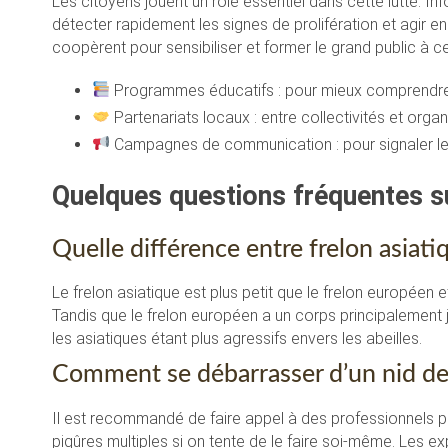
Les citoyens jouent un rôle essentiel dans cette lutte. Inf
détecter rapidement les signes de prolifération et agir 
coopèrent pour sensibiliser et former le grand public à 
Programmes éducatifs : pour mieux comprendre
Partenariats locaux : entre collectivités et orga
Campagnes de communication : pour signaler le
Quelques questions fréquentes su
Quelle différence entre frelon asiati
Le frelon asiatique est plus petit que le frelon européen 
Tandis que le frelon européen a un corps principalement
les asiatiques étant plus agressifs envers les abeilles.
Comment se débarrasser d’un nid de 
Il est recommandé de faire appel à des professionnels po
piqûres multiples si on tente de le faire soi-même. Les ex