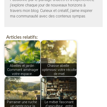
j'explore chaque jour de nouveaux horizons à
travers mon blog. Curieux et créatif, j'aime inspirer
ma communauté avec des contenus sympas.
Articles relatifs:
Abeilles et jardin :
Chasse abeille :
Comment aménager
optimisez votre récolte
votre espace…
de miel
Parrainer une ruche :
Le métier fascinant
un geste pour la
d'apiculteur : entre