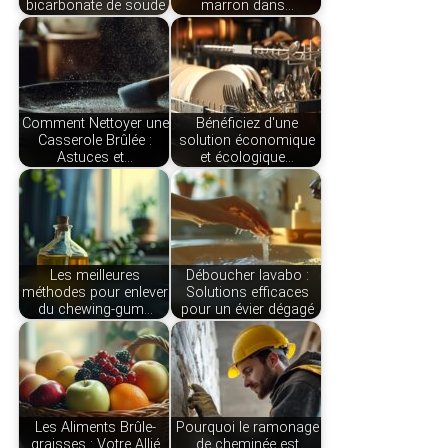
bicarbonate de soude
marron dans…
Comment Nettoyer une
Bénéficiez d'une
Casserole Brûlée :
solution économique
Astuces et…
et écologique…
Les meilleures
Déboucher lavabo :
méthodes pour enlever
Solutions efficaces
du chewing-gum…
pour un évier dégagé
Les Aliments Brûle-
Pourquoi le ramonage
graisses : Votre Allié
de cheminée est