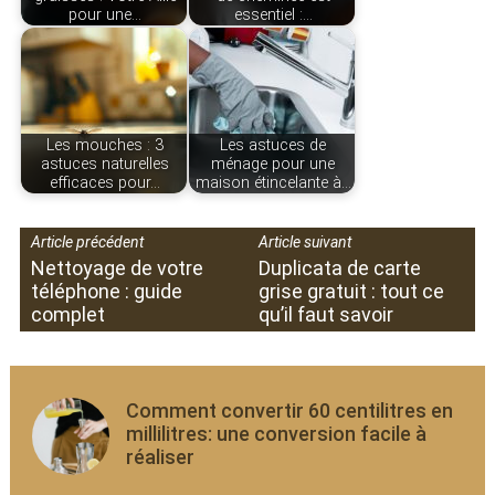
pour une…
essentiel :…
Les mouches : 3
Les astuces de
astuces naturelles
ménage pour une
efficaces pour…
maison étincelante à…
Article précédent
Article suivant
Nettoyage de votre
Duplicata de carte
téléphone : guide
grise gratuit : tout ce
complet
qu’il faut savoir
Comment convertir 60 centilitres en
millilitres: une conversion facile à
réaliser