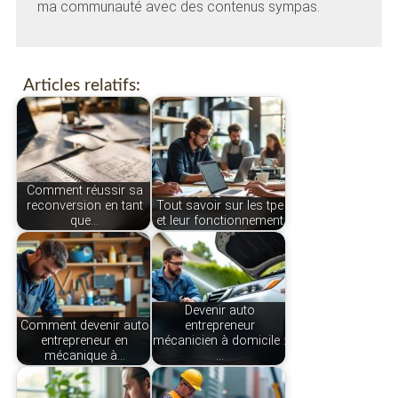
ma communauté avec des contenus sympas.
Articles relatifs:
Comment réussir sa
reconversion en tant
Tout savoir sur les tpe
que…
et leur fonctionnement
Devenir auto
Comment devenir auto
entrepreneur
entrepreneur en
mécanicien à domicile :
mécanique à…
…