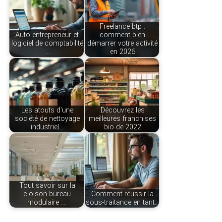
Freelance btp :
Auto entrepreneur et
comment bien
logiciel de comptabilité
démarrer votre activité
:…
en 2026
Les atouts d'une
Découvrez les
société de nettoyage
meilleures franchises
industriel…
bio de 2022
Tout savoir sur la
cloison bureau
Comment réussir la
modulaire :…
sous-traitance en tant…