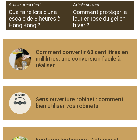
Article précédent
Article suivant
Que faire lors d’une
Comment protéger le
escale de 8 heures à
laurier-rose du gel en
Hong Kong ?
hiver ?
Comment convertir 60 centilitres en
millilitres: une conversion facile à
réaliser
Sens ouverture robinet : comment
bien utiliser vos robinets
Ecritures Instagram : Astuces et