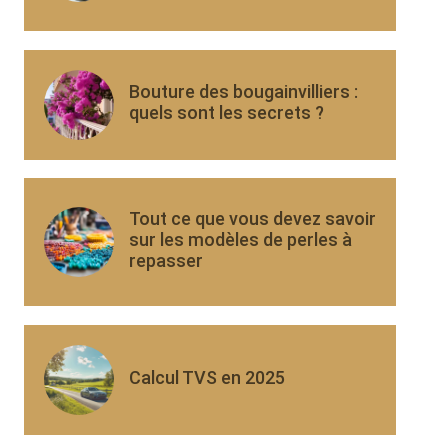
Bouture des bougainvilliers :
quels sont les secrets ?
Tout ce que vous devez savoir
sur les modèles de perles à
repasser
Calcul TVS en 2025