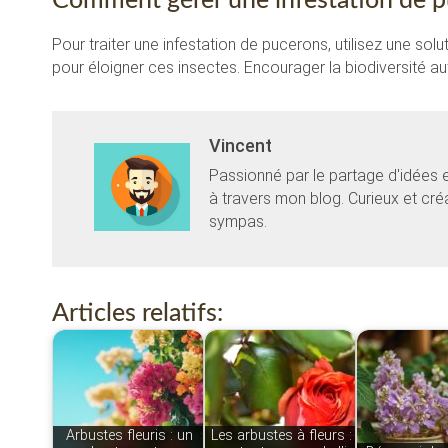
Comment gérer une infestation de pu
Pour traiter une infestation de pucerons, utilisez une sol
pour éloigner ces insectes. Encourager la biodiversité aut
Vincent
Passionné par le partage d'idées 
à travers mon blog. Curieux et cr
sympas.
Articles relatifs:
Arbustes fleuris : un
Les arbustes à fleurs :