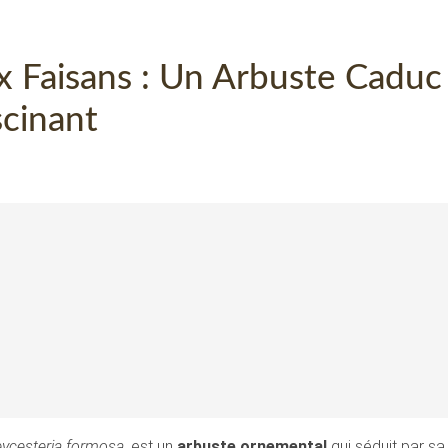
ux Faisans : Un Arbuste Caduc
scinant
eycesteria formosa
, est un
arbuste ornemental
qui séduit par sa