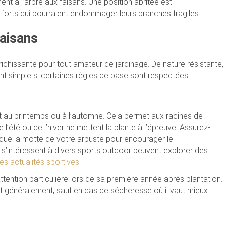
nt à l’arbre aux faisans. Une position abritée est
forts qui pourraient endommager leurs branches fragiles.
faisans
richissante pour tout amateur de jardinage. De nature résistante,
nt simple si certaines règles de base sont respectées.
st au printemps ou à l’automne. Cela permet aux racines de
 l’été ou de l’hiver ne mettent la plante à l’épreuve. Assurez-
 que la motte de votre arbuste pour encourager le
 s’intéressent à divers sports outdoor peuvent explorer des
res actualités sportives
.
ention particulière lors de sa première année après plantation.
fit généralement, sauf en cas de sécheresse où il vaut mieux