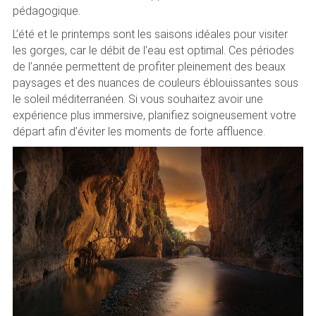
pédagogique.
L’été et le printemps sont les saisons idéales pour visiter
les gorges, car le débit de l’eau est optimal. Ces périodes
de l’année permettent de profiter pleinement des beaux
paysages et des nuances de couleurs éblouissantes sous
le soleil méditerranéen. Si vous souhaitez avoir une
expérience plus immersive, planifiez soigneusement votre
départ afin d’éviter les moments de forte affluence.