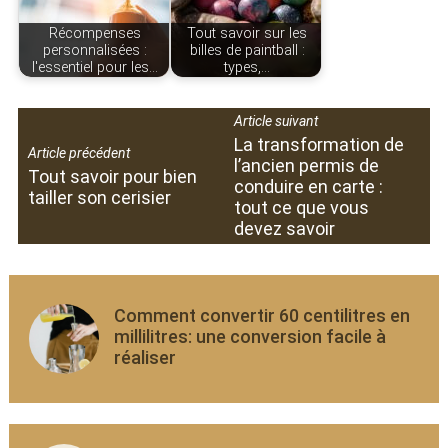
Récompenses
Tout savoir sur les
personnalisées :
billes de paintball :
l'essentiel pour les…
types,…
Article suivant
La transformation de
Article précédent
l’ancien permis de
Tout savoir pour bien
conduire en carte :
tailler son cerisier
tout ce que vous
devez savoir
Comment convertir 60 centilitres en
millilitres: une conversion facile à
réaliser