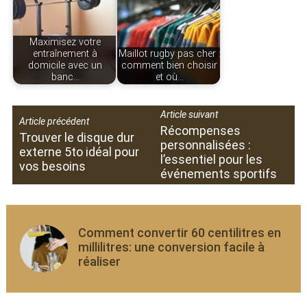
Maximisez votre
entraînement à
Maillot rugby pas cher :
domicile avec un
comment bien choisir
banc…
et où…
Article suivant
Article précédent
Récompenses
Trouver le disque dur
personnalisées :
externe 5to idéal pour
l’essentiel pour les
vos besoins
événements sportifs
Comment convertir 60 centilitres en
millilitres: une conversion facile à
réaliser