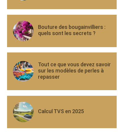
Bouture des bougainvilliers :
quels sont les secrets ?
Tout ce que vous devez savoir
sur les modèles de perles à
repasser
Calcul TVS en 2025