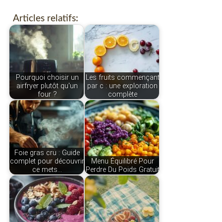
Articles relatifs:
Pourquoi choisir un
Les fruits commençant
airfryer plutôt qu'un
par c : une exploration
four ?
complète
Foie gras cru : Guide
complet pour découvrir
Menu Équilibré Pour
ce mets…
Perdre Du Poids Gratuit