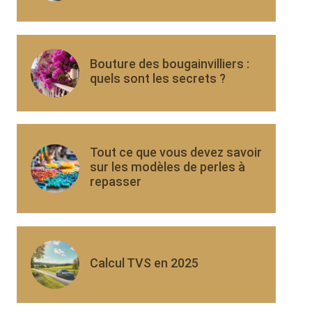
Bouture des bougainvilliers :
quels sont les secrets ?
Tout ce que vous devez savoir
sur les modèles de perles à
repasser
Calcul TVS en 2025