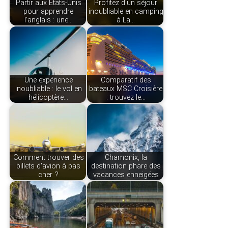
Partir aux États-Unis
Profitez d'un séjour
pour apprendre
inoubliable en camping
l'anglais : une…
à La…
Une expérience
Comparatif des
inoubliable : le vol en
bateaux MSC Croisière
hélicoptère…
: trouvez le…
Comment trouver des
Chamonix, la
billets d'avion à pas
destination phare des
cher ?
vacances enneigées