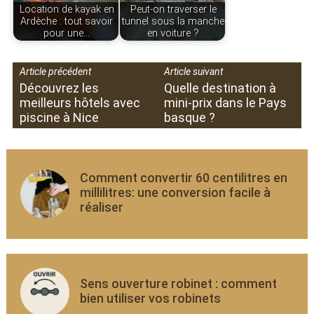
Location de kayak en
Peut-on traverser le
Ardèche : tout savoir
tunnel sous la manche
pour une…
en voiture ?
Article précédent
Article suivant
Découvrez les
Quelle destination à
meilleurs hôtels avec
mini-prix dans le Pays
piscine à Nice
basque ?
Comment convertir 60 centilitres en
millilitres: une conversion facile à
réaliser
Sens ouverture robinet : comment
bien utiliser vos robinets