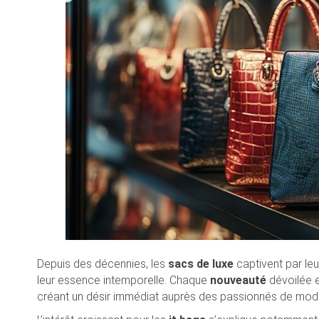
Depuis des décennies, les
sacs de luxe
captivent par le
leur essence intemporelle. Chaque
nouveauté
dévoilée e
créant un désir immédiat auprès des passionnés de mod