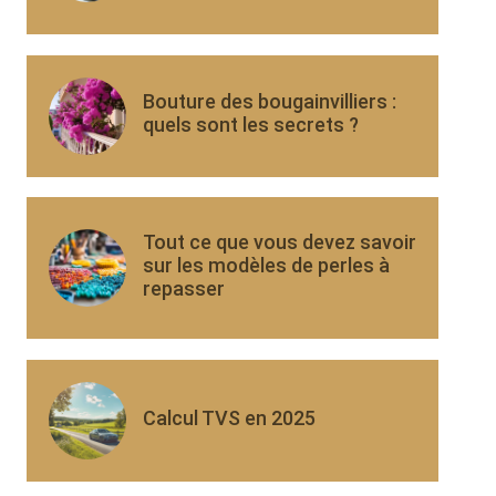
Bouture des bougainvilliers :
quels sont les secrets ?
Tout ce que vous devez savoir
sur les modèles de perles à
repasser
Calcul TVS en 2025