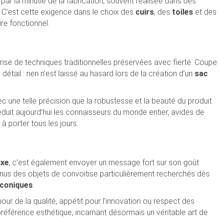
ar la minutie de la fabrication, souvent réalisée dans des
 C’est cette exigence dans le choix des
cuirs
, des
toiles
et des
ire fonctionnel.
îtrise de techniques traditionnelles préservées avec fierté. Coupe
étail : rien n’est laissé au hasard lors de la création d’un
sac
c une telle précision que la robustesse et la beauté du produit
éduit aujourd’hui les connaisseurs du monde entier, avides de
 à porter tous les jours.
uxe
, c’est également envoyer un message fort sur son goût
enus des objets de convoitise particulièrement recherchés dès
iconiques
.
our de la qualité, appétit pour l’innovation ou respect des
préférence esthétique, incarnant désormais un véritable art de