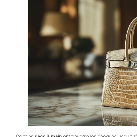
Certains
sacs à main
ont traversé les époques jusqu’à s’é