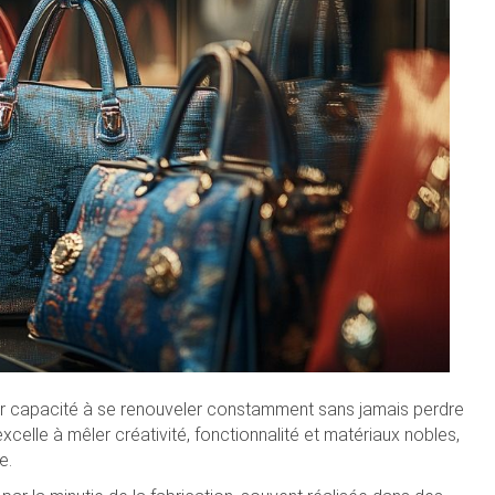
ur capacité à se renouveler constamment sans jamais perdre
xcelle à mêler créativité, fonctionnalité et matériaux nobles,
e.