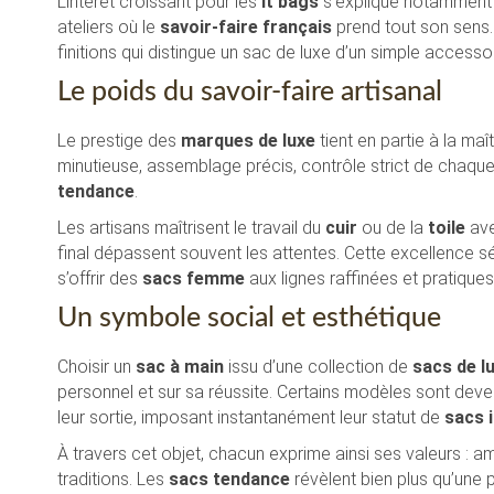
L’intérêt croissant pour les
it bags
s’explique notamment p
ateliers où le
savoir-faire français
prend tout son sens.
finitions qui distingue un sac de luxe d’un simple accesso
Le poids du savoir-faire artisanal
Le prestige des
marques de luxe
tient en partie à la ma
minutieuse, assemblage précis, contrôle strict de chaque d
tendance
.
Les artisans maîtrisent le travail du
cuir
ou de la
toile
ave
final dépassent souvent les attentes. Cette excellence s
s’offrir des
sacs femme
aux lignes raffinées et pratiques
Un symbole social et esthétique
Choisir un
sac à main
issu d’une collection de
sacs de l
personnel et sur sa réussite. Certains modèles sont dev
leur sortie, imposant instantanément leur statut de
sacs 
À travers cet objet, chacun exprime ainsi ses valeurs : am
traditions. Les
sacs tendance
révèlent bien plus qu’une 