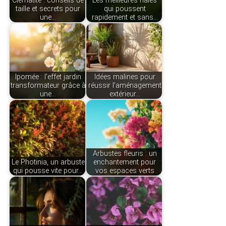
Clématite : conseils de
Les meilleures haies
taille et secrets pour
qui poussent
une…
rapidement et sans…
Ipomée : l'effet jardin
Idées malines pour
transformateur grâce à
réussir l’aménagement
une…
extérieur…
Arbustes fleuris : un
Le Photinia, un arbuste
enchantement pour
qui pousse vite pour…
vos espaces verts