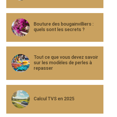
Bouture des bougainvilliers :
quels sont les secrets ?
Tout ce que vous devez savoir
sur les modèles de perles à
repasser
Calcul TVS en 2025