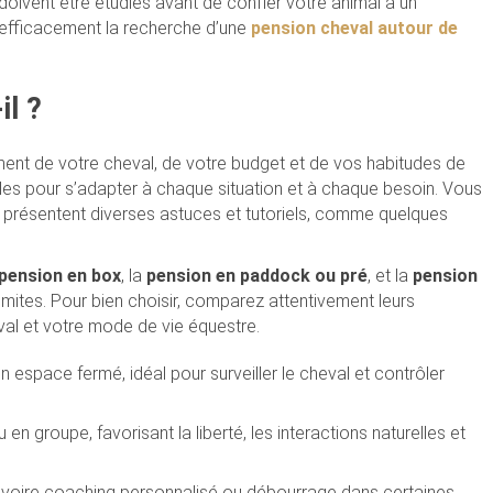
 doivent être étudiés avant de confier votre animal à un
fficacement la recherche d’une
pension cheval autour de
il ?
ent de votre cheval, de votre budget et de vos habitudes de
ules pour s’adapter à chaque situation et à chaque besoin. Vous
 présentent diverses astuces et tutoriels, comme quelques
pension en box
, la
pension en paddock ou pré
, et la
pension
imites. Pour bien choisir, comparez attentivement leurs
val et votre mode de vie équestre.
 espace fermé, idéal pour surveiller le cheval et contrôler
u en groupe, favorisant la liberté, les interactions naturelles et
es, voire coaching personnalisé ou débourrage dans certaines