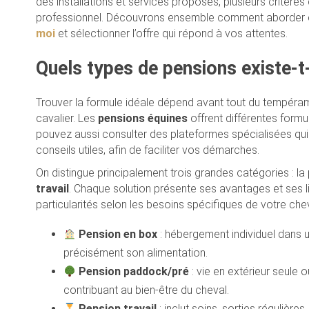
des installations et services proposés, plusieurs critères
professionnel. Découvrons ensemble comment aborder e
moi
et sélectionner l’offre qui répond à vos attentes.
Quels types de pensions existe-t-
Trouver la formule idéale dépend avant tout du tempéram
cavalier. Les
pensions équines
offrent différentes form
pouvez aussi consulter des plateformes spécialisées qui
conseils utiles, afin de faciliter vos démarches.
On distingue principalement trois grandes catégories : la
travail
. Chaque solution présente ses avantages et ses l
particularités selon les besoins spécifiques de votre che
Pension en box
: hébergement individuel dans un
précisément son alimentation.
Pension paddock/pré
: vie en extérieur seule o
contribuant au bien-être du cheval.
Pension travail
: inclut soins, sorties régulièr