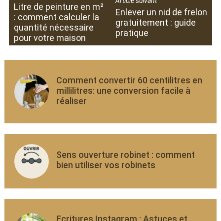
Article suivant
Litre de peinture en m²
Enlever un nid de frelon
: comment calculer la
gratuitement : guide
quantité nécessaire
pratique
pour votre maison
Comment convertir 60 centilitres en
millilitres: une conversion facile à
réaliser
Sens ouverture robinet : comment
bien utiliser vos robinets
Ecritures Instagram : Astuces et