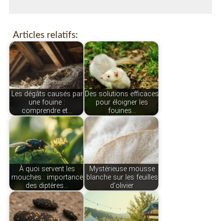
Articles relatifs:
Les dégâts causés par
Des solutions efficaces
une fouine :
pour éloigner les
comprendre et…
fouines…
À quoi servent les
Mystérieuse mousse
mouches : importance
blanche sur les feuilles
des diptères…
d'olivier