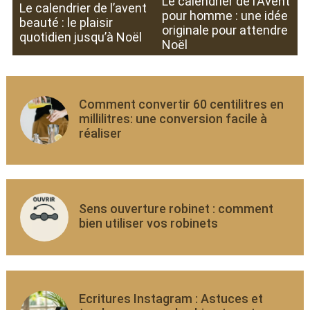
Le calendrier de l’Avent
Le calendrier de l’avent
pour homme : une idée
beauté : le plaisir
originale pour attendre
quotidien jusqu’à Noël
Noël
Comment convertir 60 centilitres en
millilitres: une conversion facile à
réaliser
Sens ouverture robinet : comment
bien utiliser vos robinets
Ecritures Instagram : Astuces et