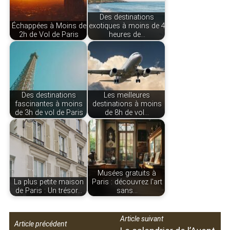
Des destinations
Échappées à Moins de
exotiques à moins de 4
2h de Vol de Paris
heures de…
Des destinations
Les meilleures
fascinantes à moins
destinations à moins
de 3h de vol de Paris
de 8h de vol…
Musées gratuits à
La plus petite maison
Paris : découvrez l'art
de Paris : Un trésor…
sans…
Article suivant
Article précédent