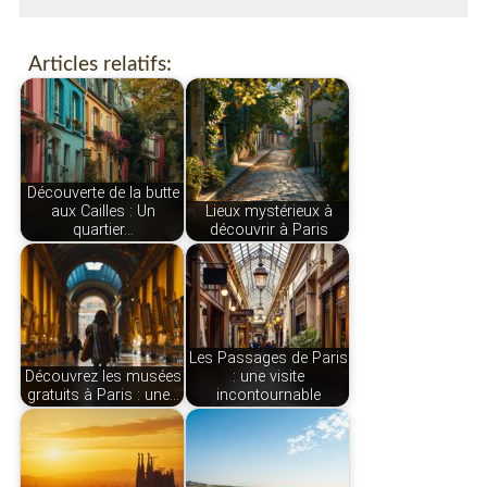
Articles relatifs:
Découverte de la butte
aux Cailles : Un
Lieux mystérieux à
quartier…
découvrir à Paris
Les Passages de Paris
Découvrez les musées
: une visite
gratuits à Paris : une…
incontournable