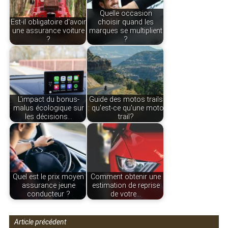
Quelle occasion
Est-il obligatoire d'avoir
choisir quand les
une assurance voiture
marques se multiplient
?
?
L'impact du bonus-
Guide des motos trails
malus écologique sur
: qu'est-ce qu'une moto
les décisions…
trail?
Quel est le prix moyen
Comment obtenir une
assurance jeune
estimation de reprise
conducteur ?
de votre…
Article précédent