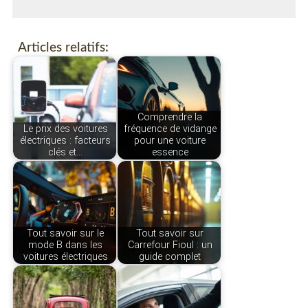
Articles relatifs:
Comprendre la
Le prix des voitures
fréquence de vidange
électriques : facteurs
pour une voiture
clés et…
essence
Tout savoir sur le
Tout savoir sur
mode B dans les
Carrefour Fioul : un
voitures électriques
guide complet